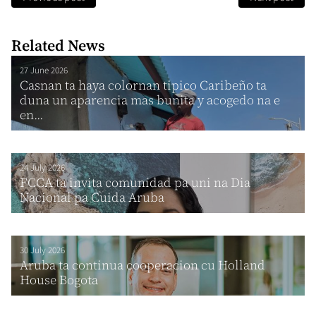
Related News
27 June 2026
Casnan ta haya colornan tipico Caribeño ta
duna un aparencia mas bunita y acogedo na e
en...
24 July 2026
FCCA ta invita comunidad pa uni na Dia
Nacional pa Cuida Aruba
30 July 2026
Aruba ta continua cooperacion cu Holland
House Bogota