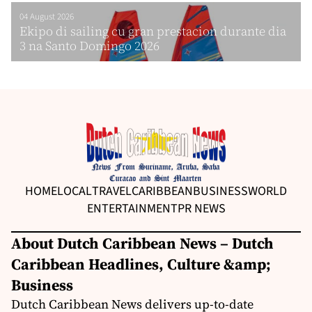
04 August 2026
Ekipo di sailing cu gran prestacion durante dia
3 na Santo Domingo 2026
HOME
LOCAL
TRAVEL
CARIBBEAN
BUSINESS
WORLD
ENTERTAINMENT
PR NEWS
About Dutch Caribbean News – Dutch
Caribbean Headlines, Culture &amp;
Business
Dutch Caribbean News delivers up-to-date