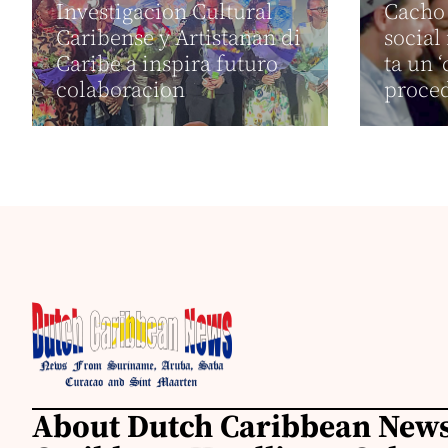
Investigacion Cultural
Cacho 
Caribense y Artistanan di
social
Caribe a inspira futuro
ta un 
colaboracion
proced
About Dutch Caribbean News