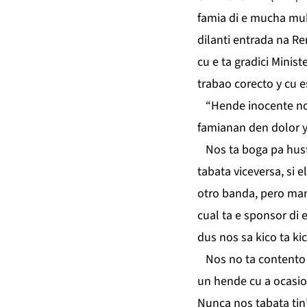
famia di e mucha muhe
dilanti entrada na R
cu e ta gradici Minis
trabao corecto y cu e
“Hende inocente no 
famianan den dolor 
Nos ta boga pa hustic
tabata viceversa, si e
otro banda, pero mane
cual ta e sponsor di 
dus nos sa kico ta kic
Nos no ta contento d
un hende cu a ocasion
Nunca nos tabata tin’