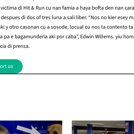
 victima di Hit & Run cu nan famia a haya bofta den nan cara,
espues di dos of tres luna a sali liber. “Nos no kier esey 
 y otro casonan cu a sosode, locual cu nos ta contento ta c
ia pa e bagamunderia aki por caba”, Edwin Willems. yiu homb
ia di prensa.
ort us