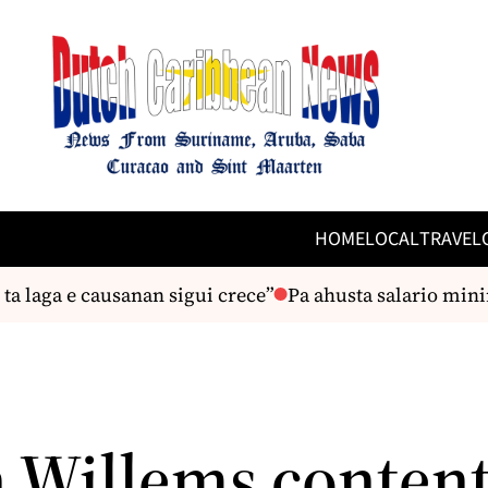
HOME
LOCAL
TRAVEL
laga e causanan sigui crece”
Pa ahusta salario minimo
 Willems content