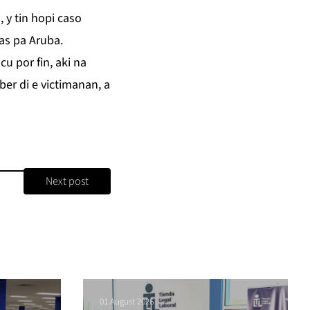
 y tin hopi caso
mas pa Aruba.
u por fin, aki na
er di e victimanan, a
Next post
01 August 2026