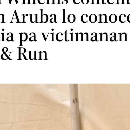
in Aruba lo conoc
ia pa victimanan 
t & Run