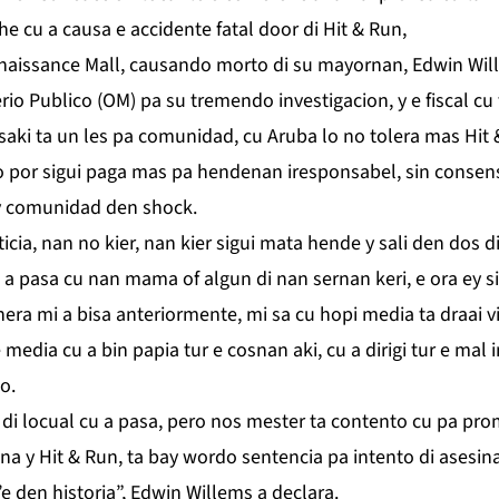
 cu a causa e accidente fatal door di Hit & Run,
enaissance Mall, causando morto di su mayornan, Edwin Will
terio Publico (OM) pa su tremendo investigacion, y e fiscal c
saki ta un les pa comunidad, cu Aruba lo no tolera mas Hit 
por sigui paga mas pa hendenan iresponsabel, sin consens
y comunidad den shock.
ia, nan no kier, nan kier sigui mata hende y sali den dos dia
l a pasa cu nan mama of algun di nan sernan keri, e ora ey si 
ra mi a bisa anteriormente, mi sa cu hopi media ta draai vi
e media cu a bin papia tur e cosnan aki, cu a dirigi tur e mal
o.
i locual cu a pasa, pero nos mester ta contento cu pa pro
a y Hit & Run, ta bay wordo sentencia pa intento di asesina
e den historia”, Edwin Willems a declara.