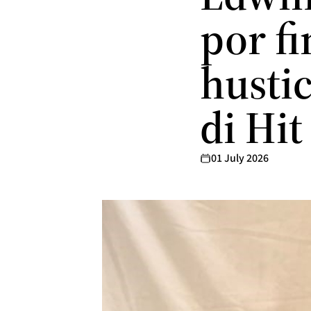
por f
hustic
di Hi
01 July 2026