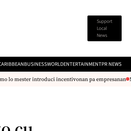
Support
Local
News
CARIBBEAN
BUSINESS
WORLD
ENTERTAINMENT
PR NEWS
 lo mester introduci incentivonan pa empresanan
Mag
o cu