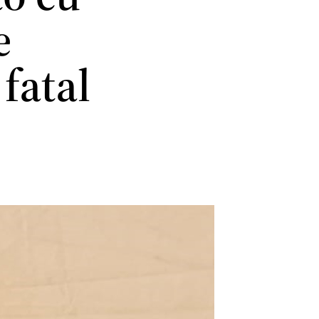
e
fatal