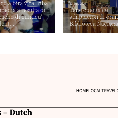
cu a bira viral riba
12 July 2026
 media a resulta di
Tene cuenta cu
‘cacho di cunucu’
adaptacion di orar
ent...
Biblioteca Naciona
HOME
LOCAL
TRAVEL
 – Dutch