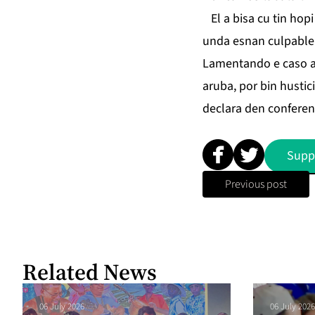
El a bisa cu tin hopi
unda esnan culpable d
Lamentando e caso aki
aruba, por bin hustic
declara den conferenc
Supp
Previous post
Related News
06 July 2026
06 July 2026