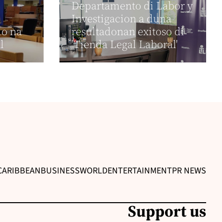
Departamento di Labor y
Investigacion a duna
io na
resultadonan exitoso di
l
'Tienda Legal Laboral'
CARIBBEAN
BUSINESS
WORLD
ENTERTAINMENT
PR NEWS
Support us