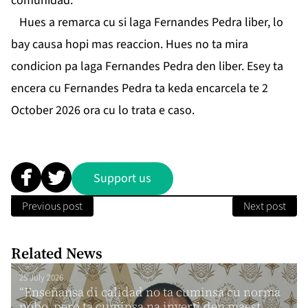
comunidad.
Hues a remarca cu si laga Fernandes Pedra liber, lo
bay causa hopi mas reaccion. Hues no ta mira
condicion pa laga Fernandes Pedra den liber. Esey ta
encera cu Fernandes Pedra ta keda encarcela te 2
October 2026 ora cu lo trata e caso.
Support us
Previous post
Next post
Related News
25 July 2026
“Enseñansa di calidad no ta cuminsa cu norma
nobo, pero ta cuminsa na inverti den maest...