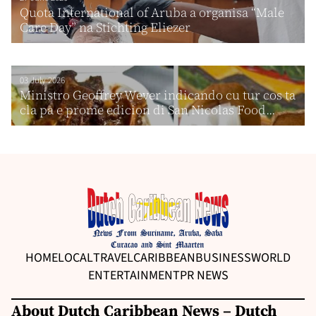
Quota International of Aruba a organisa “Male
Care Day” na Stichting Eliezer
03 July 2026
Ministro Geoffrey Wever indicando cu tur cos ta
cla pa e prome edicion di San Nicolas Food...
HOME
LOCAL
TRAVEL
CARIBBEAN
BUSINESS
WORLD
ENTERTAINMENT
PR NEWS
About Dutch Caribbean News – Dutch