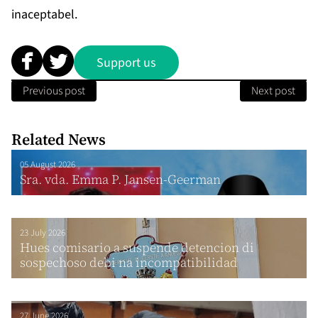
inaceptabel.
Support us
Previous post
Next post
Related News
05 August 2026
Sra. vda. Emma P. Jansen-Geerman
23 July 2026
Hues comisario a suspende detencion di
sospechoso debi na incompatibilidad
27 June 2026