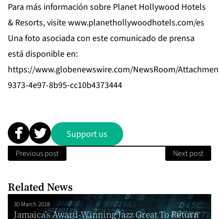
Para más información sobre Planet Hollywood Hotels
& Resorts, visite
www.planethollywoodhotels.com/es
Una foto asociada con este comunicado de prensa
está disponible en:
https://www.globenewswire.com/NewsRoom/Attachment
9373-4e97-8b95-cc10b4373444
Support us
Previous post
Next post
Related News
30 March 2018
Jamaica’s Award-Winning Jazz Great To Return