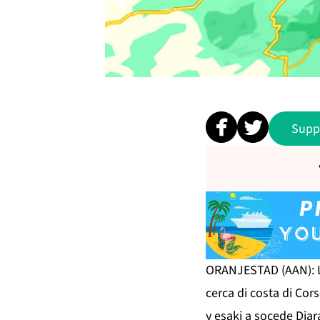
Supp
ORANJESTAD (AAN): Lu
cerca di costa di Cor
y esaki a socede Diar