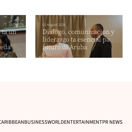
01 August 2026
 ta un
Dialogo, comunicacion y
liderazgo ta esencial pa
keda
futuro di Aruba
CARIBBEAN
BUSINESS
WORLD
ENTERTAINMENT
PR NEWS