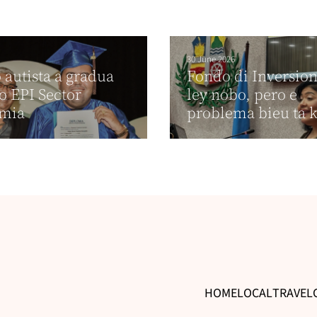
30 June 2026
 autista a gradua
Fondo di Inversion
o EPI Sector
ley nobo, pero e
mia
problema bieu ta 
HOME
LOCAL
TRAVEL