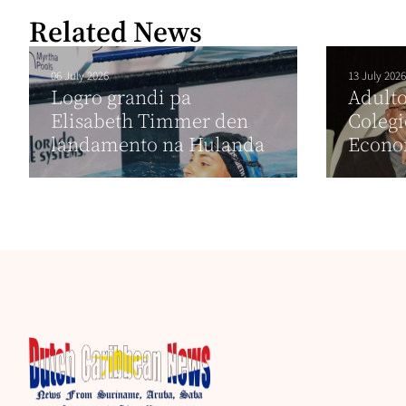
Related News
06 July 2026
13 July 2026
Logro grandi pa
Adulto
Elisabeth Timmer den
Colegi
landamento na Hulanda
Econo