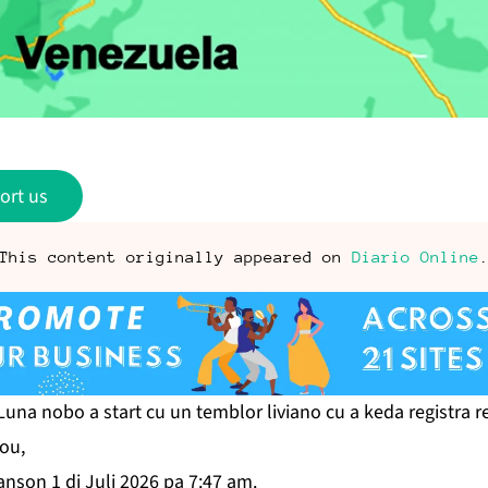
ort us
This content originally appeared on
Diario Online
na nobo a start cu un temblor liviano cu a keda registra r
sou,
anson 1 di Juli 2026 pa 7:47 am.