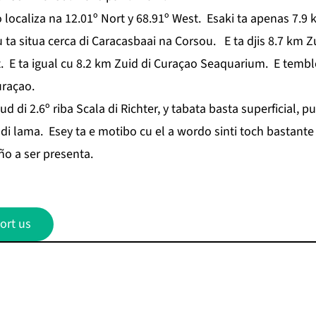
localiza na 12.01º Nort y 68.91º West. Esaki ta apenas 7.9
u ta situa cerca di Caracasbaai na Corsou. E ta djis 8.7 km 
. E ta igual cu 8.2 km Zuid di Curaçao Seaquarium. E tembl
uraçao.
 di 2.6º riba Scala di Richter, y tabata basta superficial, 
 lama. Esey ta e motibo cu el a wordo sinti toch bastante n
ño a ser presenta.
ort us