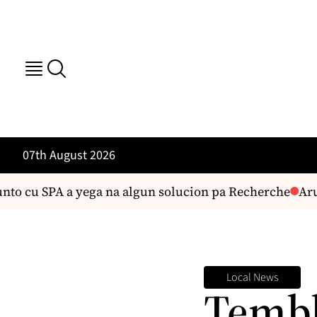
07th August 2026
o cu SPA a yega na algun solucion pa Recherche
Aruba
Local News
Tembl