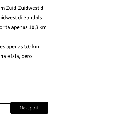
 km Zuid-Zuidwest di
Zuidwest di Sandals
or ta apenas 10,8 km
pues apenas 5.0 km
a e isla, pero
Next post