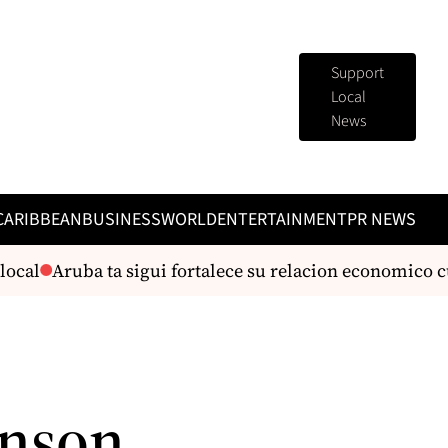
Support
Local
News
CARIBBEAN
BUSINESS
WORLD
ENTERTAINMENT
PR NEWS
cal
Aruba ta sigui fortalece su relacion economico c
anson