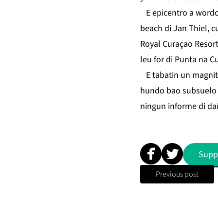
E epicentro a wordo 
beach di Jan Thiel, c
Royal Curaçao Resort
leu for di Punta na C
E tabatin un magnitud
hundo bao subsuelo di
ningun informe di da
Supp
Previous post