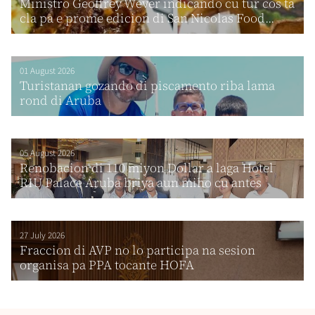
Ministro Geoffrey Wever indicando cu tur cos ta
cla pa e prome edicion di San Nicolas Food...
01 August 2026
Turistanan gozando di piscamento riba lama
rond di Aruba
05 August 2026
Renobacion di 110 miyon Dollar a laga Hotel
RIU Palace Aruba briya aun miho cu antes
27 July 2026
Fraccion di AVP no lo participa na sesion
organisa pa PPA tocante HOFA