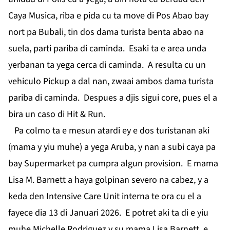
Caya Musica, riba e pida cu ta move di Pos Abao bay
nort pa Bubali, tin dos dama turista benta abao na
suela, parti pariba di caminda. Esaki ta e area unda
yerbanan ta yega cerca di caminda. A resulta cu un
vehiculo Pickup a dal nan, zwaai ambos dama turista
pariba di caminda. Despues a djis sigui core, pues el a
bira un caso di Hit & Run.
Pa colmo ta e mesun atardi ey e dos turistanan aki
(mama y yiu muhe) a yega Aruba, y nan a subi caya pa
bay Supermarket pa cumpra algun provision. E mama
Lisa M. Barnett a haya golpinan severo na cabez, y a
keda den Intensive Care Unit interna te ora cu el a
fayece dia 13 di Januari 2026. E potret aki ta di e yiu
muhe Michelle Rodriguez y su mama Lisa Barnett, e