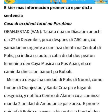
E kier mas informacion promer cu e por dicta
sentencia
Caso di accident fatal na Pos Abao
ORANJESTAD (AAN): Tabata riba un Diasabra anochi
dia 27 di December, poco despues di 7:50 pm, cu
yamadanan urgente a cuminza drenta na Central di
Polis, pa indica cu auto a caba di dal dos peaton
femenino den Caya Musica na Pos Abao, riba e
caminda direccion panort pa Bubali.
Mesora a despacha unidad di Polis di Noord, como
tambe di Oranjestad y Santa Cruz pa e lugar di
desgracia, y notifica Centro di Alarma cu a cuminza
manda 2 unidad di Ambulance pa e area. E prome
unidad di Polis cu a yega, a bin nota cu berdad den