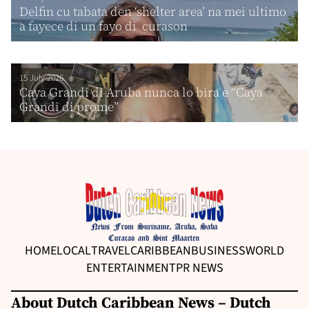
Delfin cu tabata den ‘shelter area’ na mei ultimo
a fayece di un fayo di curason
15 July 2026
Caya Grandi di Aruba nunca lo bira e “Caya
Grandi di prome”
HOME
LOCAL
TRAVEL
CARIBBEAN
BUSINESS
WORLD
ENTERTAINMENT
PR NEWS
About Dutch Caribbean News – Dutch