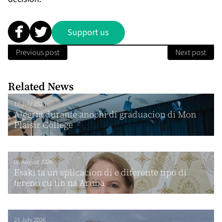
Support us
Previous post
Next post
Related News
17 July 2026
Alegria durante anochi di graduacion di Mon
Plaisir College
06 August 2026
Esaki ta un splicacion di e diferente tipo di
tereno cu tin na Aruba
23 July 2026