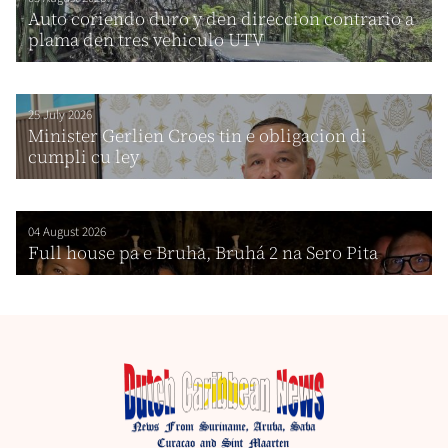
Auto coriendo duro y den direccion contrario a
plama den tres vehiculo UTV
25 July 2026
Minister Gerlien Croes tin e obligacion di
cumpli cu ley
04 August 2026
Full house pa e Bruha, Bruhá 2 na Sero Pita