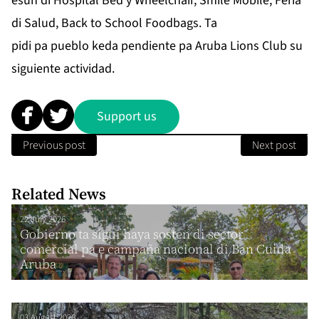
esun di Hospital Bed y Wheelchair, Smile Mobile, Feria
di Salud, Back to School Foodbags. Ta
pidi pa pueblo keda pendiente pa Aruba Lions Club su
siguiente actividad.
Support us
Previous post
Next post
Related News
22 July 2026
Gobierno ta sigui haya sosten di sector
comercial pa e campaña nacional di Ban Cuida
Aruba
03 August 2026